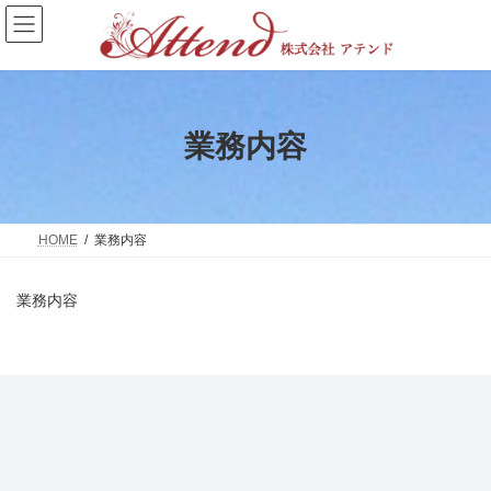
コ
ナ
ン
ビ
テ
ゲ
ン
ー
ツ
シ
へ
ョ
ス
ン
業務内容
キ
に
ッ
移
プ
動
HOME
業務内容
業務内容