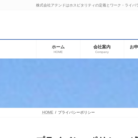
コ
ナ
株式会社アテンドはホスピタリティの定着とワーク・ライバ
ン
ビ
テ
ゲ
ン
ー
ツ
シ
へ
ョ
ス
ン
ホーム
会社案内
お
キ
に
HOME
Company
ッ
移
プ
動
HOME
プライバシーポリシー