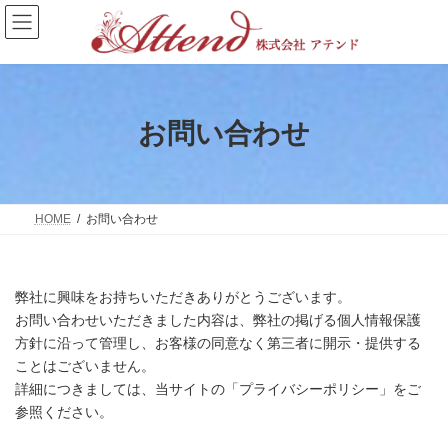
コ
ナ
ン
ビ
テ
ゲ
ン
ー
ツ
シ
へ
ョ
ス
ン
お問い合わせ
キ
に
ッ
移
プ
動
HOME
お問い合わせ
弊社に興味をお持ちいただきありがとうございます。
お問い合わせいただきました内容は、弊社の掲げる個人情報保護
方針に沿って管理し、お客様の同意なく第三者に開示・提供する
ことはございません。
詳細につきましては、当サイトの「プライバシーポリシー」をご
参照ください。