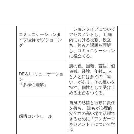
やすい「電話対応スキ
ル」にも繋げることがで
きる。
自分、他社のコミュニケ
ーションタイプについて
コミュニケーションタ
アセスメントし、 組織
イプ理解 ポジショニン
内における役割、役立
グ
ち、強みと課題を理解
し、コミュニケーション
に役立てる。
肌の色、国籍、言語、価
値観、経験、年齢… 人
DE＆Iコミュニケーショ
と人とには多くの「違
ン
い」があり、その違いを
「多様性理解」
特性、個性として受け止
める土台をつくる。
自身の感情と行動に責任
を持ち、 誰もが心理的
安全性の高い場で活躍で
感情コントロール
きるために「アンガーマ
ネジメント」について学
ぶ