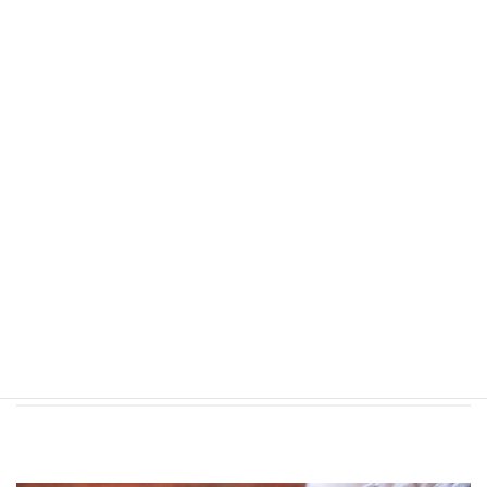
山田花子
Hanako Yamada
WEBデザイナー
プロフィール
20XX年入社
スポーツ用品メーカーのインハウスデザイナー歴10年を経て転
職。WebデザインだけでなくDTPデザインも得意。