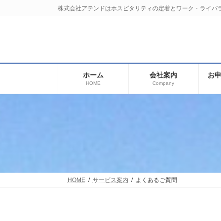
コ
ナ
株式会社アテンドはホスピタリティの定着とワーク・ライバ
ン
ビ
テ
ゲ
ン
ー
ツ
シ
へ
ョ
ス
ン
ホーム
会社案内
お
キ
に
HOME
Company
ッ
移
プ
動
HOME
サービス案内
よくあるご質問